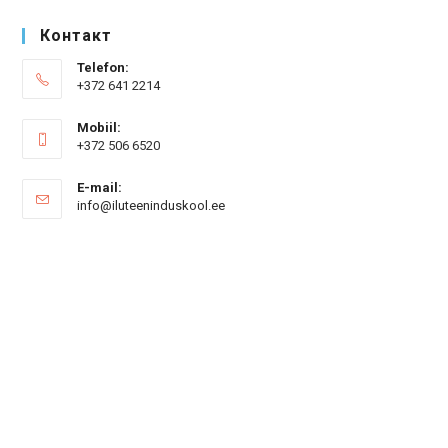
Контакт
Telefon:
+372 641 2214
Mobiil:
+372 506 6520
E-mail:
Откроется
info@iluteeninduskool.ee
в
вашем
приложении