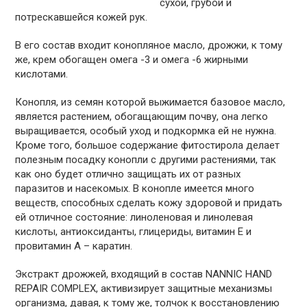
сухой, грубой и
потрескавшейся кожей рук.
В его состав входит конопляное масло, дрожжи, к тому
же, крем обогащен омега -3 и омега -6 жирными
кислотами.
Конопля, из семян которой выжимается базовое масло,
является растением, обогащающим почву, она легко
выращивается, особый уход и подкормка ей не нужна.
Кроме того, большое содержание фитостирола делает
полезным посадку конопли с другими растениями, так
как оно будет отлично защищать их от разных
паразитов и насекомых. В конопле имеется много
веществ, способных сделать кожу здоровой и придать
ей отличное состояние: линоленовая и линолевая
кислоты, антиоксиданты, глицериды, витамин Е и
провитамин А – каратин.
Экстракт дрожжей, входящий в состав NANNIC HAND
REPAIR COMPLEX, активизирует защитные механизмы
организма, давая, к тому же, толчок к восстановлению