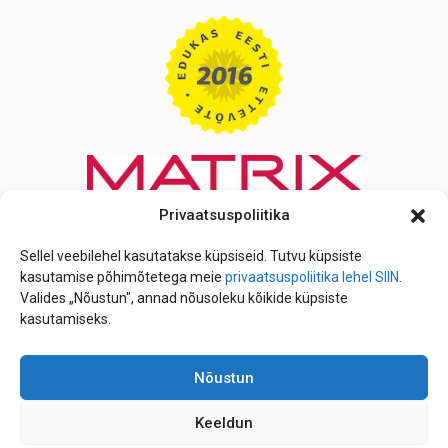
Privaatsuspoliitika
Sellel veebilehel kasutatakse küpsiseid. Tutvu küpsiste
kasutamise põhimõtetega meie
privaatsuspoliitika lehel SIIN
.
Valides „Nõustun", annad nõusoleku kõikide küpsiste
kasutamiseks.
Nõustun
Keeldun
Telefon: +372 641 2214 | Mobiili nr: +372 506 6520 |