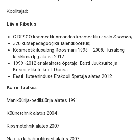
Koolitajad:
Liivia Ribelus
CIDESCO kosmeetik omandas kosmeetiku eriala Soomes;
320 kutsepedagoogika täiendkoolitus;
Kosmeetik ilusalong Roosmarii 1998 – 2008; ilusalong
kesklinna lpg alates 2012
1999 -2012 erialaainete õpetaja Eesti Juuksurite ja
Kosmeetikute kool Diariss
Eesti Iluteeninduse Erakooli õpetaja alates 2012
Kaire Taalkis
;
Maniküürija-pediküürija alates 1991
Küünetehnik alates 2004
Ripsmetehnik alates 2007
Näo- ja kehahooldused alates 2007