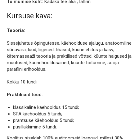
Toimumise koht:
Kadaka tee 56a ,Tallinn
Kursuse kava:
Teooria:
Sissejuhatus õpingutesse, käehoolduse ajalugu, anatoomiline
sõnavara, luud, liigesed, lihased, küüne ehitus ja kasv,
kätemassaaži teooria ja praktilised võtted, küünte haigused ja
muutused, küünehooldusained, küünte toitumine, sooja
parafiini erihooldus.
Kokku 10 tundi
Praktilised tööd:
klassikaline käehooldus 15 tundi;
SPA käehooldus 5 tundi;
prantsuse käehooldus 5 tundi;
püsillakkimine 5 tundi.
Koolitus sisaldab 100% auditoorseid loengud, millest 30%