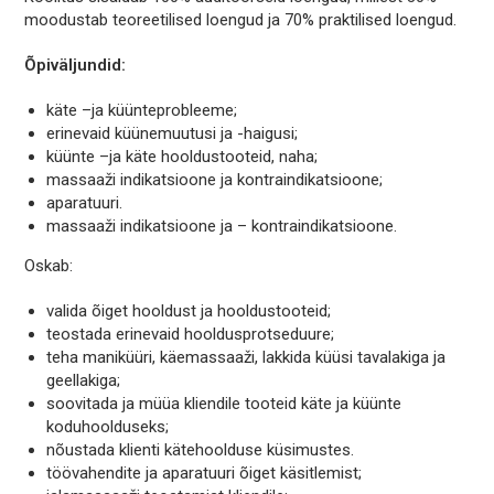
moodustab teoreetilised loengud ja 70% praktilised loengud.
Õpiväljundid:
käte –ja küünteprobleeme;
erinevaid küünemuutusi ja -haigusi;
küünte –ja käte hooldustooteid, naha;
massaaži indikatsioone ja kontraindikatsioone;
aparatuuri.
massaaži indikatsioone ja – kontraindikatsioone.
Oskab:
valida õiget hooldust ja hooldustooteid;
teostada erinevaid hooldusprotseduure;
teha maniküüri, käemassaaži, lakkida küüsi tavalakiga ja
geellakiga;
soovitada ja müüa kliendile tooteid käte ja küünte
koduhoolduseks;
nõustada klienti kätehoolduse küsimustes.
töövahendite ja aparatuuri õiget käsitlemist;