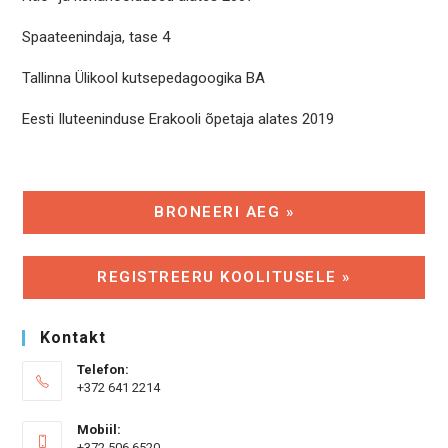
Spaateenindaja, tase 4
Tallinna Ülikool kutsepedagoogika BA
Eesti Iluteeninduse Erakooli õpetaja alates 2019
BRONEERI AEG »
REGISTREERU KOOLITUSELE »
Kontakt
Telefon:
+372 641 2214
Mobiil:
+372 506 6520