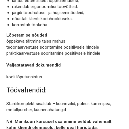
lähtub esteetilisest lõpptulemusest;
rakendab ergonoomilisi töövõtteid;
järgib tööohutuse- ja hügieeninõudeid;
nõustab klienti koduhoolduseks;
korrastab töökoha.
Lõpetamise nõuded
õppekava täitmine täies mahus
teooriaarvestuse sooritamine positiivsele hindele
praktikaarvestuse sooritamine positiivsele hindele
Väljastatavad dokumendid
kooli lõputunnistus
Töövahendid:
Stardikomplekt sisaldab – küüneviilid, poleer, kummipea,
metallpurcher, küünenahatangid.
NB! Maniküüri kursusel osalemine eeldab vähemalt
kahe kliendi olemasolu, kelle peal harjutada.