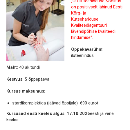
„OÜ Iluteeninduse Koolitus
on positiivselt läbinud Eesti
Kõrg- ja
Kutsehariduse
Kvaliteediagentuuri
lävendipõhise kvaliteedi
hindamise“.
Õppekavarühm
:
iluteenindus
Maht:
40 ak tundi
Kestvus: 5
õppepäeva
Kursus maksumus:
stardikomplektiga (jäävad õppijale) 690 eurot
Kursused eesti keeles algus:
17.10.2026
eesti ja vene
keeles