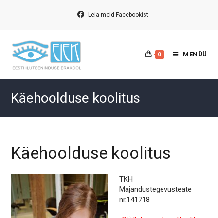
Skip
to
Leia meid Facebookist
content
MENÜÜ
0
Käehoolduse koolitus
Käehoolduse koolitus
TKH
Majandustegevusteate
nr.141718