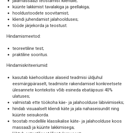
jalamassaaži teostamist kliendile;
küünte lakkimist tavalakiga ja geellakiga;
hooldustoodete soovitamist;
kliendi juhendamist jalahoolduses;
tööde järjekorda ja teostust.
Hindamismeetod:
teoreetiline test;
praktiline sooritus.
Hindamiskriteeriumid:
kasutab käehoolduse alaseid teadmisi üldjuhul
eesmärgipäraselt, teadmiste rakendamisel konkreetsete
ülesannete kontekstis võib esineda ebatäpsusi 40%
ulatuses;
valmistab ette töökoha käe- ja jalahoolduse läbiviimiseks;
hindab visuaalselt kliendi käte ja jala nahaseisundit ning
küünte seisukorda.
teostab modellile klassikalise käte- ja jalahoolduse koos
massaaži ja küünte lakkimisega;