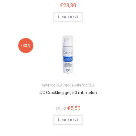
€
23,30
Lisa korvi
-42%
Kehahooldus
,
Näo-ja kehahooldus
QC Crackling gel, 50 ml, melon
Algne
€
5,50
Praegune
€
9,50
hind
hind
oli:
on:
Lisa korvi
€9,50.
€5,50.