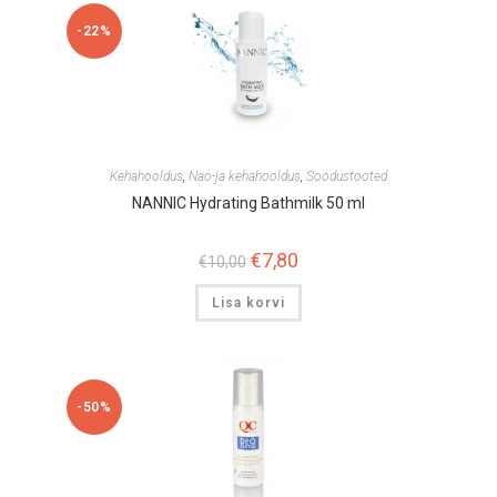
-22%
Kehahooldus
,
Näo-ja kehahooldus
,
Soodustooted
NANNIC Hydrating Bathmilk 50 ml
Algne
€
7,80
Praegune
€
10,00
hind
hind
oli:
on:
Lisa korvi
€10,00.
€7,80.
-50%