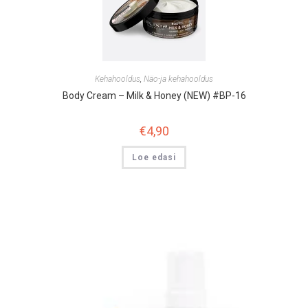
Kehahooldus
,
Näo-ja kehahooldus
Body Cream – Milk & Honey (NEW) #BP-16
€
4,90
Loe edasi