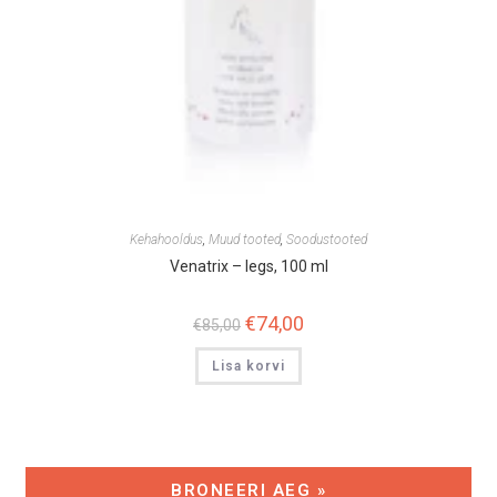
Kehahooldus
,
Muud tooted
,
Soodustooted
Venatrix – legs, 100 ml
Algne
€
74,00
Praegune
€
85,00
hind
hind
oli:
on:
Lisa korvi
€85,00.
€74,00.
BRONEERI AEG »