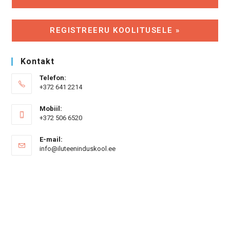
REGISTREERU KOOLITUSELE »
Kontakt
Telefon:
+372 641 2214
Mobiil:
+372 506 6520
E-mail:
Opens
info@iluteeninduskool.ee
in
your
application