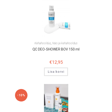
Kehahooldus
,
Näo-ja kehahooldus
QC DEO-SHOWER BOV 150 ml
€
12,95
Lisa korvi
-10%