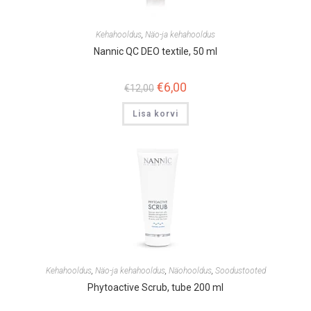
Kehahooldus
,
Näo-ja kehahooldus
Nannic QC DEO textile, 50 ml
Algne
€
6,00
Praegune
€
12,00
hind
hind
oli:
on:
Lisa korvi
€12,00.
€6,00.
Kehahooldus
,
Näo-ja kehahooldus
,
Näohooldus
,
Soodustooted
Phytoactive Scrub, tube 200 ml