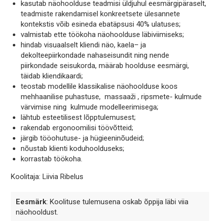
kasutab näohoolduse teadmisi üldjuhul eesmärgipäraselt,
teadmiste rakendamisel konkreetsete ülesannete
kontekstis võib esineda ebatäpsusi 40% ulatuses;
valmistab ette töökoha näohoolduse läbiviimiseks;
hindab visuaalselt kliendi näo, kaela– ja
dekolteepiirkondade nahaseisundit ning nende
piirkondade seisukorda, määrab hoolduse eesmärgi,
täidab kliendikaardi;
teostab modellile klassikalise näohoolduse koos
mehhaanilise puhastuse, massaaži , ripsmete- kulmude
värvimise ning kulmude modelleerimisega;
lähtub esteetilisest lõpptulemusest;
rakendab ergonoomilisi töövõtteid;
järgib tööohutuse- ja hügieeninõudeid;
nõustab klienti koduhoolduseks;
korrastab töökoha.
Koolitaja: Liivia Ribelus
Eesmärk
: Koolituse tulemusena oskab õppija läbi viia
näohooldust.