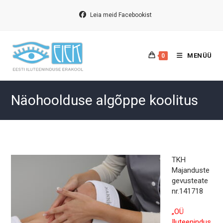
Skip
to
Leia meid Facebookist
content
MENÜÜ
0
Näohoolduse algõppe koolitus
TKH
Majanduste
gevusteate
nr.141718
„OÜ
Iluteenindus