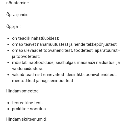
nõustamine.
Õpiväljundid
Õppija :
on teadlik nahatüüpidest;
omab teavet nahamuutustest ja nende tekkepõhjustest;
omab ülevaadet töövahenditest, toodetest, aparatuurist–
ja töövõtetest;
mõistab näohoolduse, sealhulgas massaaži näidustusi ja
vastunäidustusi;
valdab teadmist erinevatest desinfiktsioonivahenditest,
meetoditest ja hügieeninõuetest.
Hindamismeetod:
teoreetiline test;
praktiline sooritus.
Hindamiskriteeriumid: