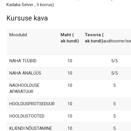
Kadaka Selver , II korrus).
Kursuse kava
Moodulid
Maht (
Teooria (
ak.tundi)
ak.tundi)
auditoorne/is
NAHA TÜÜBID
10
5/5
NAHA ANALÜÜS
10
5/5
NÄOHOOLDUSE
10
5
APARATUUR
HOOLDUSPROTSEDUUR
10
5
HOOLDUSTOOTED
10
5
KLIENDI NÕUSTAMINE
10
5