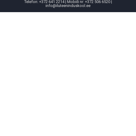
Telefon: +372 641 2214 | Mobiili nr: +372 506 6520 |
info@iluteeninduskool.ee