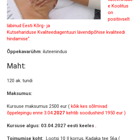
e Koolitus
on
positiivselt
läbinud Eesti Kõrg- ja
Kutsehariduse Kvaliteediagentuuri lävendipõhise kvaliteedi
hindamise“.
Õppekavarühm
: iluteenindus
Maht:
120 ak. tundi
Maksumus:
Kursuse maksumus 2500 eur (
kõik kes sõlmivad
õppelepingu enne 3.04
.2027
kehtib soodushind 1950 eur )
Kursuse algus: 03.04.2027 eesti keeles
.
Toimumise koht:
Lootsi 10 II korrus, Kadaka tee 56a (