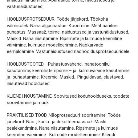
analüüsi hindamisel. Aparaatide toime, näidustused ja
vastunäidustused.
HOOLDUSPROTSEDUUR. Tööde järjekord. Töökoha
valmisolek. Naha algpuhastus. Koorimine. Mehhaaniline
puhastus. Massaaž, toime, näidustused ja vastunäidustused.
Maskid. Naha niisutamine. Ripsmete ja kulmude keemiline
värvimine, kulmude modelleerimine. Näokarvade
eemaldamine. Vastunäidustused näohooldusprotseduuridele.
HOOLDUSTOOTED. Puhastusvahendi, nahatooniku
kasutamine; keemiliste ripsme – ja kulmuvärvide kasutamine
ja puhastamine. Kreemid. Maskid. Pinguldavad, elustavad,
niisutavad hooldused.
KLIENDI NÕUSTAMINE. Soovitused koduhoolduseks, toodete
soovitamine ja müük.
PRAKTILISED TÖÖD. Näoprotseduuri sooritamine. Tööde
järjekord. Näo-, kaela- ja dekolteemassaaž. Maski
pealekandmine. Naha niisutamine. Ripsmete ja kulmude
keemiline värvimine. Kulmude modellleerimine. Kliendi