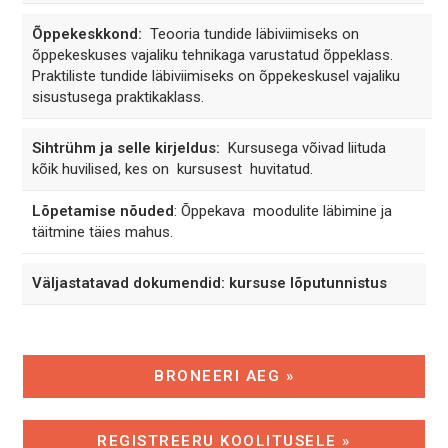
Õppekeskkond:
Teooria tundide läbiviimiseks on
õppekeskuses vajaliku tehnikaga varustatud õppeklass.
Praktiliste tundide läbiviimiseks on õppekeskusel vajaliku
sisustusega praktikaklass.
Sihtrühm ja selle kirjeldus:
Kursusega võivad liituda
kõik huvilised, kes on kursusest huvitatud.
Lõpetamise nõuded
: Õppekava moodulite läbimine ja
täitmine täies mahus.
Väljastatavad dokumendid:
kursuse lõputunnistus
BRONEERI AEG »
REGISTREERU KOOLITUSELE »