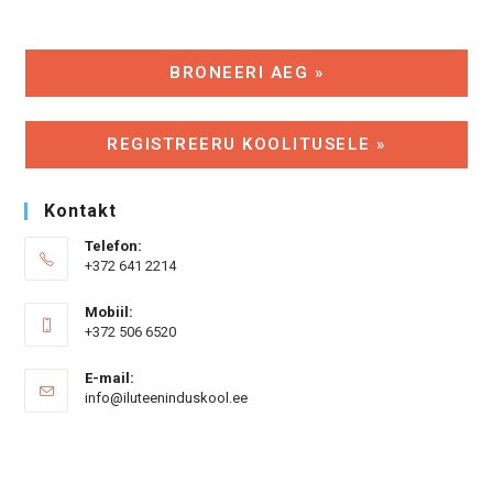
BRONEERI AEG »
REGISTREERU KOOLITUSELE »
Kontakt
Telefon:
+372 641 2214
Mobiil:
+372 506 6520
E-mail:
Opens
info@iluteeninduskool.ee
in
your
application