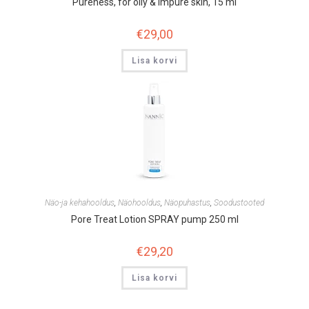
Pureness, for oily & impure skin, 15 ml
€
29,00
Lisa korvi
Näo-ja kehahooldus
,
Näohooldus
,
Näopuhastus
,
Soodustooted
Pore Treat Lotion SPRAY pump 250 ml
€
29,20
Lisa korvi