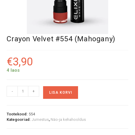
Crayon Velvet #554 (Mahogany)
€
3,90
4 laos
Crayon
A
-
+
LISA KORVI
Velvet
l
#554
t
(Mahogany)
e
kogus
r
Tootekood:
554
Kategooriad:
Jumestus
,
Näo-ja kehahooldus
n
a
t