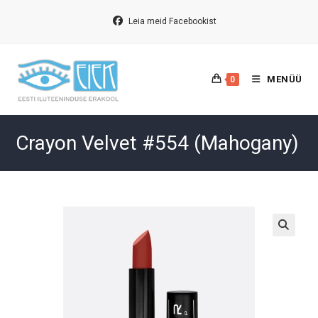
Skip
to
Leia meid Facebookist
content
MENÜÜ
0
Crayon Velvet #554 (Mahogany)
🔍