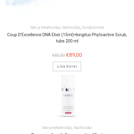
Näo-ja kehahooldus
,
Näohooldus
,
Soodustooted
Coup D’Excellence DNA Elixir (15ml)+kingitus Phytoactive Scrub,
tube 200 ml
Algne
€
89,00
Praegune
€
95,00
hind
hind
oli:
on:
Lisa korvi
€95,00.
€89,00.
Näo-ja kehahooldus
,
Näohooldus