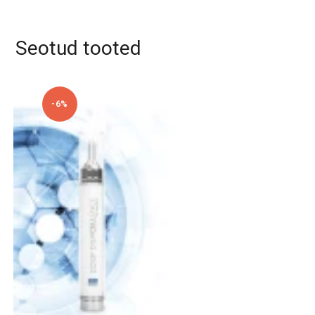
i
v
e
Seotud tooted
:
-6%