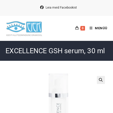
Skip
to
Leia meid Facebookist
content
MENÜÜ
0
EXCELLENCE GSH serum, 30 ml
🔍