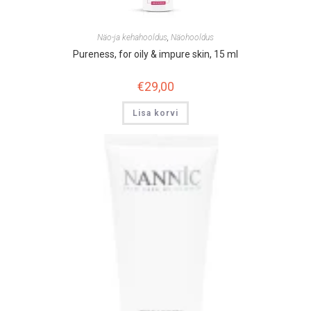
Näo-ja kehahooldus
,
Näohooldus
Pureness, for oily & impure skin, 15 ml
€
29,00
Lisa korvi