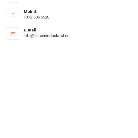
Mobiil:
+372 506 6520
E-mail:
Opens
info@iluteeninduskool.ee
in
your
application