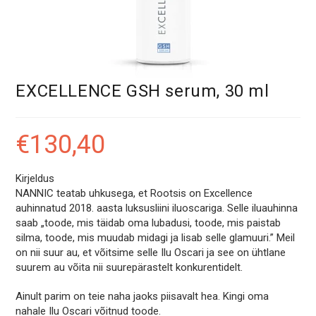
EXCELLENCE GSH serum, 30 ml
€
130,40
Kirjeldus
NANNIC teatab uhkusega, et Rootsis on Excellence
auhinnatud 2018. aasta luksusliini iluoscariga. Selle iluauhinna
saab „toode, mis täidab oma lubadusi, toode, mis paistab
silma, toode, mis muudab midagi ja lisab selle glamuuri.” Meil ​​
on nii suur au, et võitsime selle Ilu Oscari ja see on ühtlane
suurem au võita nii suurepärastelt konkurentidelt.
Ainult parim on teie naha jaoks piisavalt hea. Kingi oma
nahale Ilu Oscari võitnud toode.