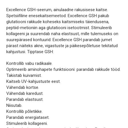
Excellence GSH-seerum, ainulaadne rakusisese kaitse.
Spetsiifiline enesekaitsemeetod. Excellence GSH pakub
glutatiooni rakkude koheseks kaitsmiseks täiendusena,
peptiid-metioniin aga glutatiooni isetootmist. Stimuleerib
kollageeni ja suurendab naha elastsust, mille tulemuseks on
suurepärased kontuurid. Excellence GSH parandab jumet
pärast näiteks akne, vigastuste ja päikesepõletuse tekitatud
kahjustusi. Tipptase GSH:
Kontrollib vabu radikaale.
Optimeerib aminohapete funktsiooni: parandab rakkude tööd.
Takistab kuivamist.
Kaitseb UV-kahjustuste eest.
Vähendab kortse.
Vähendab karedust.
Parandab elastsust.
Niisutab.
Kontrollib põletikke.
Parandab energiataset.
Stimuleerib kollageeni.