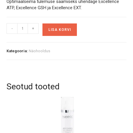
Optimaalseima tulemuse saamiseks ühendage Excellence
ATP, Excellence GSH ja Excellence EXT.
EXCELLENCE
A
-
+
LISA KORVI
GSH
l
serum,
t
30
e
ml
r
Kategooria:
Näohooldus
kogus
n
a
t
i
v
Seotud tooted
e
: