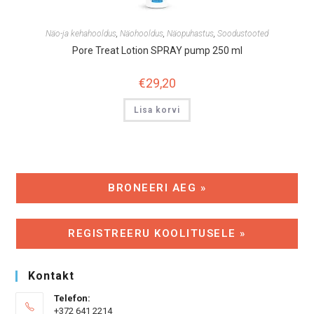
Näo-ja kehahooldus
,
Näohooldus
,
Näopuhastus
,
Soodustooted
Pore Treat Lotion SPRAY pump 250 ml
€
29,20
Lisa korvi
BRONEERI AEG »
REGISTREERU KOOLITUSELE »
Kontakt
Telefon:
+372 641 2214