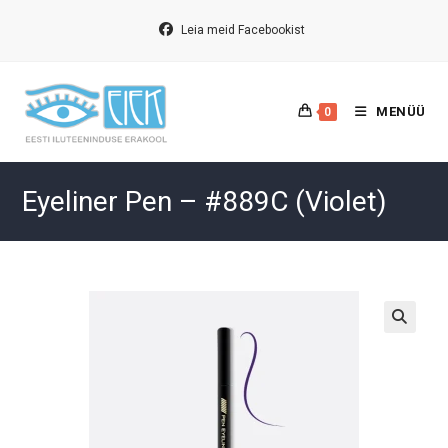
Skip
to
Leia meid Facebookist
content
MENÜÜ
0
Eyeliner Pen – #889C (Violet)
🔍