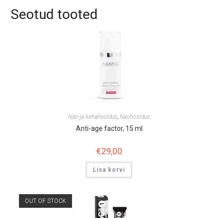
v
Seotud tooted
e
:
Näo-ja kehahooldus
,
Näohooldus
Anti-age factor, 15 ml
€
29,00
Lisa korvi
OUT OF STOCK