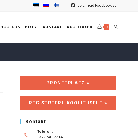
Leia meid Facebookist
TOGGLE
 HOOLDUS
BLOGI
KONTAKT
KOOLITUSED
0
WEBSITE
BRONEERI AEG »
SEARCH
REGISTREERU KOOLITUSELE »
Kontakt
Telefon:
+372 641 2214