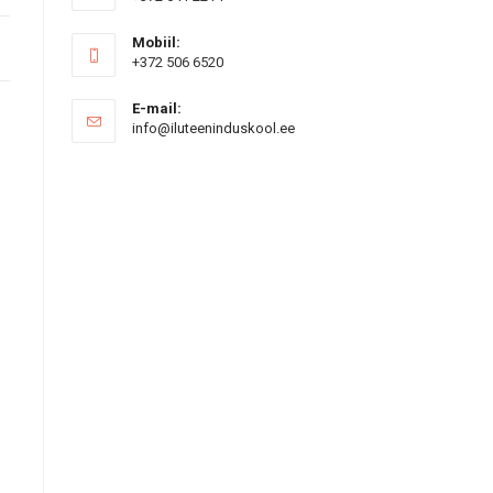
Mobiil:
+372 506 6520
E-mail:
Opens
info@iluteeninduskool.ee
in
your
application