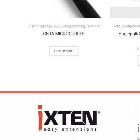
Elektrilised tarvikud
,
Soodustooted
,
Tarvikud
Näo-ja kehahoo
CERA MICROCURLER
Huulepulk 
€
Loe edasi