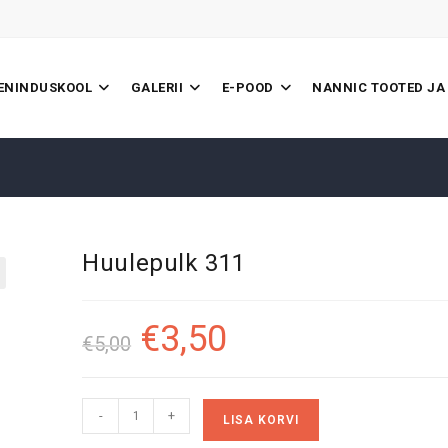
EENINDUSKOOL
GALERII
E-POOD
NANNIC TOOTED JA
Huulepulk 311
€
3,50
Algne
Praegune
€
5,00
hind
hind
oli:
on:
€5,00.
€3,50.
Huulepulk
A
-
+
LISA KORVI
311
l
kogus