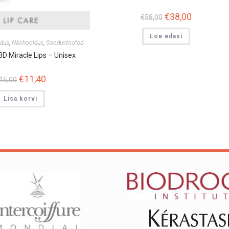
Algne
€
38,00
Praegune
€
58,00
hind
hind
oli:
on:
Loe edasi
€58,00.
€38,00.
ldus
,
Näohooldus
,
Soodustooted
3D Miracle Lips – Unisex
Algne
€
11,40
Praegune
15,00
hind
hind
oli:
on:
Lisa korvi
€15,00.
€11,40.