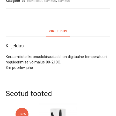
r
Kategooriad:
Elektrilised tarvikud
,
Tarvikud
MM
n
kogus
a
t
i
v
KIRJELDUS
e
:
Kirjeldus
Keraamilistel koonuslokiraudadel on digitaalne temperatuuri
reguleerimise võimalus 80-210C.
3m pöörlev juhe.
Seotud tooted
-36%