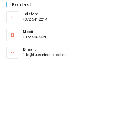
Kontakt
Telefon:
+372 641 2214
Mobiil:
+372 506 6520
E-mail:
Opens
info@iluteeninduskool.ee
in
your
application