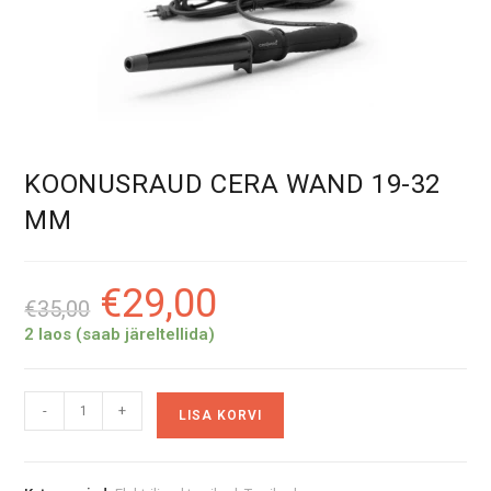
KOONUSRAUD CERA WAND 19-32
MM
€
29,00
Algne
Praegune
€
35,00
hind
hind
oli:
on:
2 laos (saab järeltellida)
€35,00.
€29,00.
KOONUSRAUD
A
-
+
LISA KORVI
CERA
l
WAND
t
19-
e
32