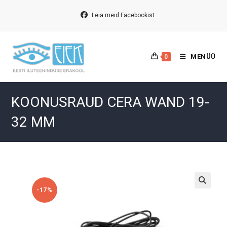
Skip
to
Leia meid Facebookist
content
MENÜÜ
0
KOONUSRAUD CERA WAND 19-
32 MM
-17%
🔍