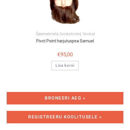
Õppematerialid
,
Soodustooted
,
Tarvikud
Pivot Point harjutuspea Samuel
€
95,00
Lisa korvi
BRONEERI AEG »
REGISTREERU KOOLITUSELE »