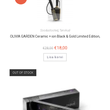
Soodustooted
,
Tarvikud
OLIVIA GARDEN Ceramic + ion Black & Gold Limited Edition,
Algne
€
18,00
Praegune
€
28,00
hind
hind
oli:
on:
Lisa korvi
€28,00.
€18,00.
OUT OF STOCK