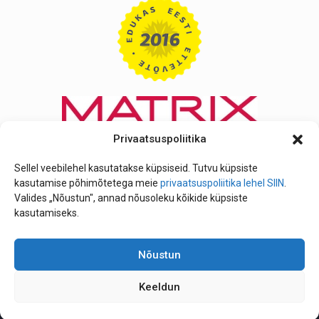
Privaatsuspoliitika
Sellel veebilehel kasutatakse küpsiseid. Tutvu küpsiste
kasutamise põhimõtetega meie
privaatsuspoliitika lehel SIIN
.
Valides „Nõustun", annad nõusoleku kõikide küpsiste
kasutamiseks.
Nõustun
Keeldun
Telefon: +372 641 2214 | Mobiili nr: +372 506 6520 |
info@iluteeninduskool.ee