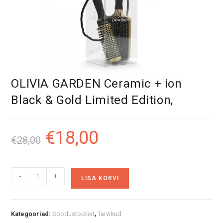
OLIVIA GARDEN Ceramic + ion
Black & Gold Limited Edition,
€
18,00
Algne
Praegune
€
28,00
hind
hind
oli:
on:
€28,00.
€18,00.
OLIVIA
A
-
+
LISA KORVI
GARDEN
l
Ceramic
t
+
e
ion
r
Kategooriad:
Soodustooted
,
Tarvikud
Black