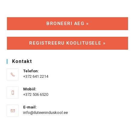
BRONEERI AEG »
REGISTREERU KOOLITUSELE »
Kontakt
Telefon:
+372 641 2214
Mobiil:
+372 506 6520
E-mail:
Opens
info@iluteeninduskool.ee
in
your
application