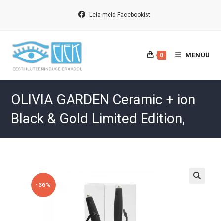
Skip
to
Leia meid Facebookist
content
MENÜÜ
0
OLIVIA GARDEN Ceramic + ion
Black & Gold Limited Edition,
-36%
🔍