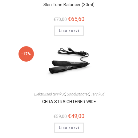
Skin Tone Balancer (30ml)
Algne
€
65,60
Praegune
€
70,00
hind
hind
oli:
on:
Lisa korvi
€70,00.
€65,60.
-17%
Elektrilised tarvikud
,
Soodustooted
,
Tarvikud
CERA STRAIGHTENER WIDE
Algne
€
49,00
Praegune
€
59,00
hind
hind
oli:
on:
Lisa korvi
€59,00.
€49,00.