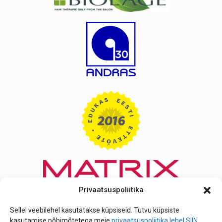
Privaatsuspoliitika
Sellel veebilehel kasutatakse küpsiseid. Tutvu küpsiste
kasutamise põhimõtetega meie
privaatsuspoliitika lehel SIIN
.