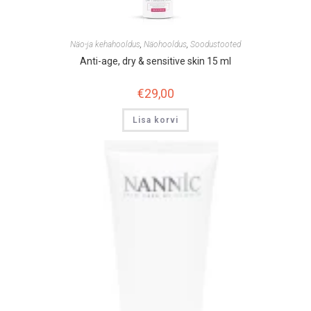
Näo-ja kehahooldus
,
Näohooldus
,
Soodustooted
Anti-age, dry & sensitive skin 15 ml
€
29,00
Lisa korvi