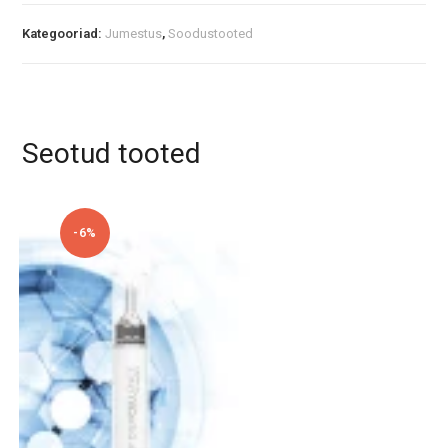
kogus
e
r
Kategooriad:
Jumestus
,
Soodustooted
n
a
t
i
v
Seotud tooted
e
:
-6%