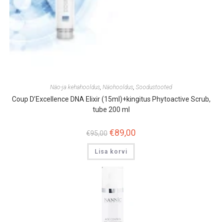
Näo-ja kehahooldus
,
Näohooldus
,
Soodustooted
Coup D’Excellence DNA Elixir (15ml)+kingitus Phytoactive Scrub,
tube 200 ml
Algne
€
89,00
Praegune
€
95,00
hind
hind
oli:
on:
Lisa korvi
€95,00.
€89,00.