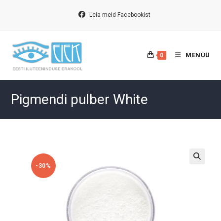
Skip
to
Leia meid Facebookist
content
MENÜÜ
0
Pigmendi pulber White
-30%
🔍