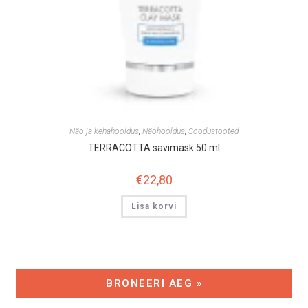
Näo-ja kehahooldus
,
Näohooldus
,
Soodustooted
TERRACOTTA savimask 50 ml
€
22,80
Lisa korvi
BRONEERI AEG »