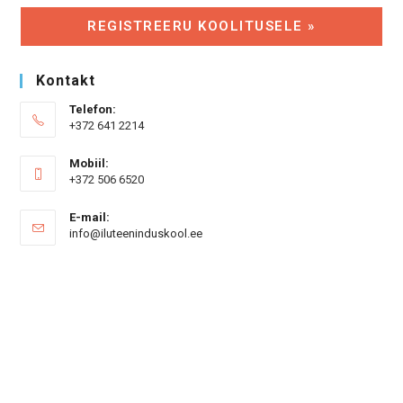
REGISTREERU KOOLITUSELE »
Kontakt
Telefon:
+372 641 2214
Mobiil:
+372 506 6520
E-mail:
Opens
info@iluteeninduskool.ee
in
your
application