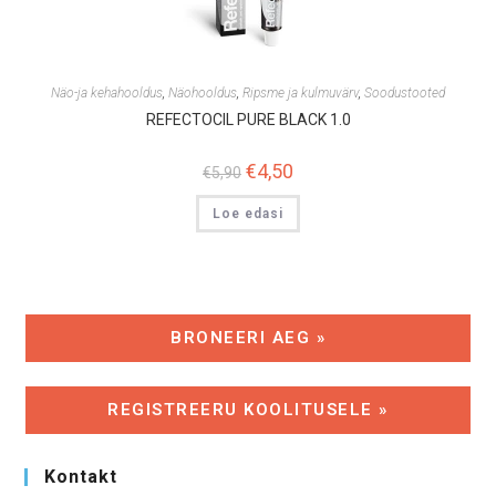
Näo-ja kehahooldus
,
Näohooldus
,
Rips­me ja kul­mu­värv
,
Soodustooted
REFECTOCIL PURE BLACK 1.0
Algne
€
4,50
Praegune
€
5,90
hind
hind
oli:
on:
Loe edasi
€5,90.
€4,50.
BRONEERI AEG »
REGISTREERU KOOLITUSELE »
Kontakt