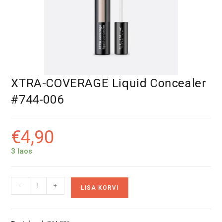
XTRA-COVERAGE Liquid Concealer
#744-006
€
4,90
3 laos
XTRA-
A
-
+
LISA KORVI
COVERAGE
l
Liquid
t
Concealer
e
#744-