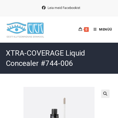
Skip
to
Leia meid Facebookist
content
MENÜÜ
0
XTRA-COVERAGE Liquid
Concealer #744-006
🔍