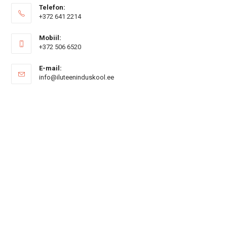
Telefon:
+372 641 2214
Mobiil:
+372 506 6520
E-mail:
Opens
info@iluteeninduskool.ee
in
your
application