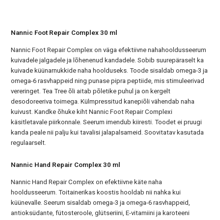
Nannic Foot Repair Complex 30 ml
Nannic Foot Repair Complex on väga efektiivne nahahooldusseerum
kuivadele jalgadele ja lõhenenud kandadele. Sobib suurepäraselt ka
kuivade küünarnukkide naha hoolduseks. Toode sisaldab omega-3 ja
omega-6 rasvhappeid ning punase pipra peptiide, mis stimuleerivad
vereringet. Tea Tree õli aitab põletike puhul ja on kergelt
desodoreeriva toimega. Külmpressitud kanepiõli vähendab naha
kuivust. Kandke õhuke kiht Nannic Foot Repair Complexi
käsitletavale piirkonnale. Seerum imendub kiiresti. Toodet ei pruugi
kanda peale nii palju kui tavalisi jalapalsameid. Soovitatav kasutada
regulaarselt.
Nannic Hand Repair Complex 30 ml
Nannic Hand Repair Complex on efektiivne käte naha
hooldusseerum. Toitainerikas koostis hooldab nii nahka kui
küünevalle. Seerum sisaldab omega-3 ja omega-6 rasvhappeid,
antioksüdante, fütosteroole, glütseriini, E-vitamiini ja karoteeni