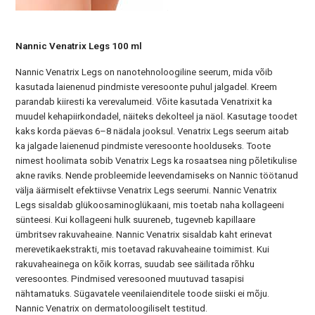
Nannic Venatrix Legs 100 ml
Nannic Venatrix Legs on nanotehnoloogiline seerum, mida võib
kasutada laienenud pindmiste veresoonte puhul jalgadel. Kreem
parandab kiiresti ka verevalumeid. Võite kasutada Venatrixit ka
muudel kehapiirkondadel, näiteks dekolteel ja näol. Kasutage toodet
kaks korda päevas 6–8 nädala jooksul. Venatrix Legs seerum aitab
ka jalgade laienenud pindmiste veresoonte hoolduseks. Toote
nimest hoolimata sobib Venatrix Legs ka rosaatsea ning põletikulise
akne raviks. Nende probleemide leevendamiseks on Nannic töötanud
välja äärmiselt efektiivse Venatrix Legs seerumi. Nannic Venatrix
Legs sisaldab glükoosaminoglükaani, mis toetab naha kollageeni
sünteesi. Kui kollageeni hulk suureneb, tugevneb kapillaare
ümbritsev rakuvaheaine. Nannic Venatrix sisaldab kaht erinevat
merevetikaekstrakti, mis toetavad rakuvaheaine toimimist. Kui
rakuvaheainega on kõik korras, suudab see säilitada rõhku
veresoontes. Pindmised veresooned muutuvad tasapisi
nähtamatuks. Sügavatele veenilaienditele toode siiski ei mõju.
Nannic Venatrix on dermatoloogiliselt testitud.