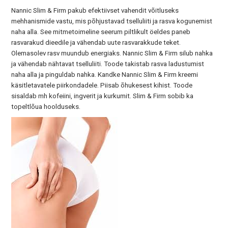
Nannic Slim & Firm pakub efektiivset vahendit võitluseks
mehhanismide vastu, mis põhjustavad tselluliiti ja rasva kogunemist
naha alla. See mitmetoimeline seerum piltlikult öeldes paneb
rasvarakud dieedile ja vähendab uute rasvarakkude teket.
Olemasolev rasv muundub energiaks. Nannic Slim & Firm silub nahka
ja vähendab nähtavat tselluliiti. Toode takistab rasva ladustumist
naha alla ja pinguldab nahka. Kandke Nannic Slim & Firm kreemi
käsitletavatele piirkondadele. Piisab õhukesest kihist. Toode
sisaldab mh kofeiini, ingverit ja kurkumit. Slim & Firm sobib ka
topeltlõua hoolduseks.