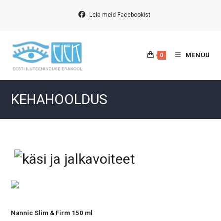
Skip
to
Leia meid Facebookist
content
MENÜÜ
0
KEHAHOOLDUS
Nannic Slim & Firm 150 ml