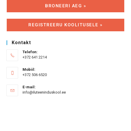
BRONEERI AEG »
REGISTREERU KOOLITUSELE »
Kontakt
Telefon:
+372 641 2214
Mobiil:
+372 506 6520
E-mail:
Opens
info@iluteeninduskool.ee
in
your
application