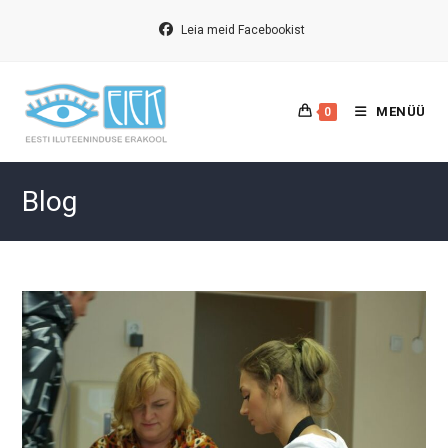
Skip
to
Leia meid Facebookist
content
MENÜÜ
0
Blog