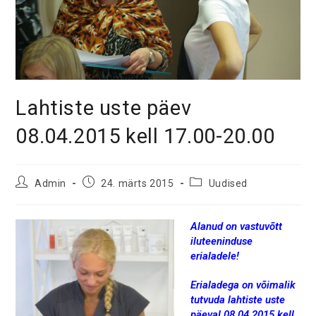
Lahtiste uste päev
08.04.2015 kell 17.00-20.00
Post
Post
Post
Admin
24. märts 2015
Uudised
author:
published:
category:
Alanud on vastuvõtt
iluteeninduse
erialadele!
Erialadega on võimalik
tutvuda lahtiste uste
päeval 08.04.2015 kell