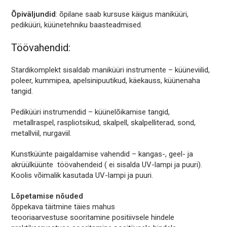
Õpiväljundid
: õpilane saab kursuse käigus maniküüri,
pediküüri, küünetehniku baasteadmised.
Töövahendid:
Stardikomplekt sisaldab maniküüri instrumente – küüneviilid,
poleer, kummipea, apelsinipuutikud, käekauss, küünenaha
tangid.
Pediküüri instrumendid – küünelõikamise tangid,
metallraspel, raspliotsikud, skalpell, skalpelliterad, sond,
metallviil, nurgaviil.
Kunstküünte paigaldamise vahendid – kangas-, geel- ja
akrüülküünte töövahendeid ( ei sisalda UV-lampi ja puuri).
Koolis võimalik kasutada UV-lampi ja puuri.
Lõpetamise nõuded
õppekava täitmine täies mahus
teooriaarvestuse sooritamine positiivsele hindele