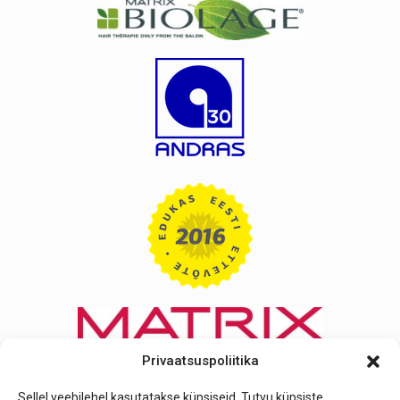
Privaatsuspoliitika
Sellel veebilehel kasutatakse küpsiseid. Tutvu küpsiste