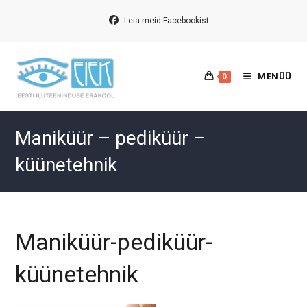
Skip
to
Leia meid Facebookist
content
MENÜÜ
0
Maniküür – pediküür –
küünetehnik
Maniküür-pediküür-
küünetehnik