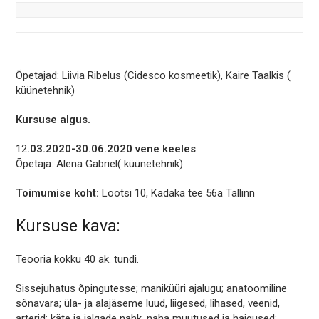
Õpetajad: Liivia Ribelus (Cidesco kosmeetik), Kaire Taalkis (
küünetehnik)
Kursuse algus.
12
.03.2020-30.06.2020
vene keeles
Õpetaja: Alena Gabriel( küünetehnik)
Toimumise koht:
Lootsi 10, Kadaka tee 56a Tallinn
Kursuse kava:
Teooria kokku 40 ak. tundi.
Sissejuhatus õpingutesse; maniküüri ajalugu; anatoomiline
sõnavara; üla- ja alajäseme luud, liigesed, lihased, veenid,
arterid; käte ja jalgade nahk, naha muutused ja haigused;