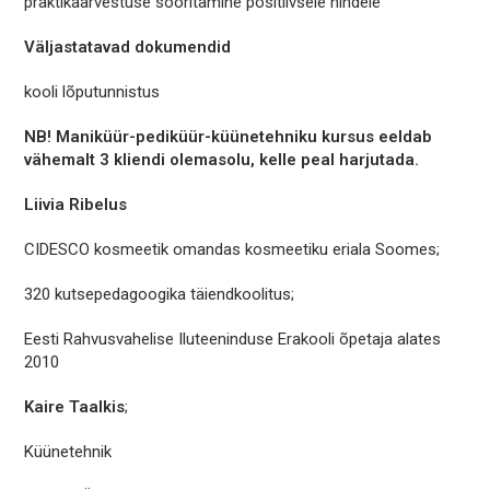
praktikaarvestuse sooritamine positiivsele hindele
Väljastatavad dokumendid
kooli lõputunnistus
NB! Maniküür-pediküür-küünetehniku kursus eeldab
vähemalt 3 kliendi olemasolu, kelle peal harjutada.
Liivia Ribelus
CIDESCO kosmeetik omandas kosmeetiku eriala Soomes;
320 kutsepedagoogika täiendkoolitus;
Eesti Rahvusvahelise Iluteeninduse Erakooli õpetaja alates
2010
Kaire Taalkis
;
Küünetehnik