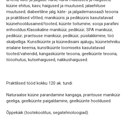
küüne ehitus, kasv, haigused ja muutused; jalaehituse
muutused; diabeetiline jalg; käte- ja jalgademassaaži teooria
ja praktilised võtted; maniküüris ja pediküüris kasutatavad
küünehooldusained/tooted; küünte toitumine; sooja parafiini
erihooldus.Klassikaline maniküür, pediküür; SPA maniküür,
pediküür; prantsuse maniküür, pediküür; püsilakkimine; töö
skalpelliga. Kunstküünte ja küünedisaini ajalugu, küünetehniku
erialane keemia, kunstküünte loomiseks kasutatavad
tooted/vahendid, kangasküünte teooria, geelküünte teooria,
tööohutus, kutsehaigused, nakkushaigused.
Praktilised tööd kokku 120 ak. tundi:
Naturaalse küüne parandamine kangaga, prantsuse maniküür
geeliga, geelküünte paigaldamine, geelküünte hooldused.
Õppekäik (tootekoolitus, segatehnoloogiad).