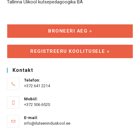
Tallinna Ülikool kutsepedagoogika BA
BRONEERI AEG »
REGISTREERU KOOLITUSELE »
Kontakt
Telefon:
+372 641 2214
Mobiil:
+372 506 6520
E-mail:
Opens
info@iluteeninduskool.ee
in
your