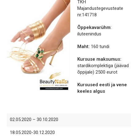
TKH
Majandustegevusteate
nr.141718
Õppekavarühm
:
iluteenindus
Maht:
160 tundi
Kursuse maksumus:
stardikomplektiga (jäävad
õppijale) 2500 eurot
Kursused eesti ja vene
keeles algus
02.05.2020 – 30.10.2020
18.05.2020-30.12.2020