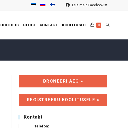
Leia meid Facebookist
TOGGLE
 HOOLDUS
BLOGI
KONTAKT
KOOLITUSED
0
WEBSITE
BRONEERI AEG »
SEARCH
REGISTREERU KOOLITUSELE »
Kontakt
Telefon: