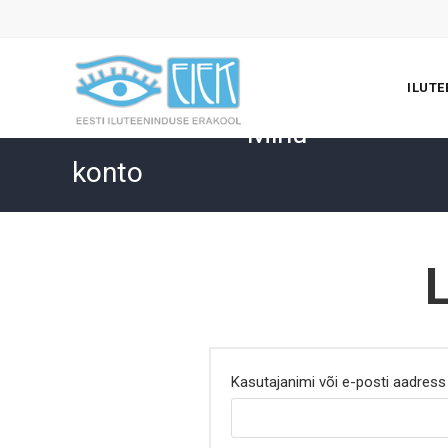
Skip
to
content
ILUT
Minu
konto
Kasutajanimi või e-posti aadres