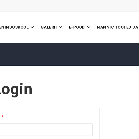
EENINDUSKOOL
GALERII
E-POOD
NANNIC TOOTED JA
Login
*
Nõutud
s