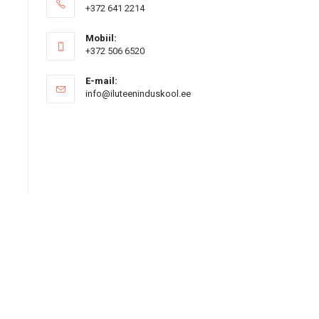
+372 641 2214
Mobiil:
+372 506 6520
E-mail:
Opens
info@iluteeninduskool.ee
in
your
application