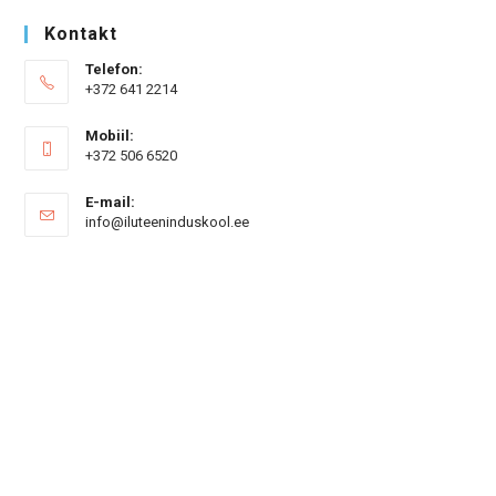
Kontakt
Telefon:
+372 641 2214
Mobiil:
+372 506 6520
E-mail:
Opens
info@iluteeninduskool.ee
in
your
application