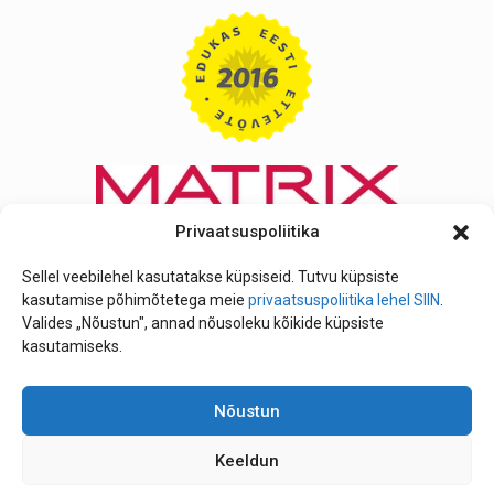
Privaatsuspoliitika
Sellel veebilehel kasutatakse küpsiseid. Tutvu küpsiste
kasutamise põhimõtetega meie
privaatsuspoliitika lehel SIIN
.
Valides „Nõustun", annad nõusoleku kõikide küpsiste
kasutamiseks.
Nõustun
Keeldun
Telefon: +372 641 2214 | Mobiili nr: +372 506 6520 |
info@iluteeninduskool.ee