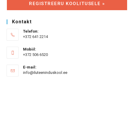
REGISTREERU KOOLITUSELE »
Kontakt
Telefon:
+372 641 2214
Mobiil:
+372 506 6520
E-mail:
Opens
info@iluteeninduskool.ee
in
your
application