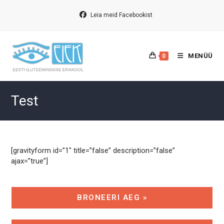
Skip
to
Leia meid Facebookist
content
MENÜÜ
0
Test
[gravityform id=”1″ title=”false” description=”false”
ajax=”true”]
BRONEERI AEG »