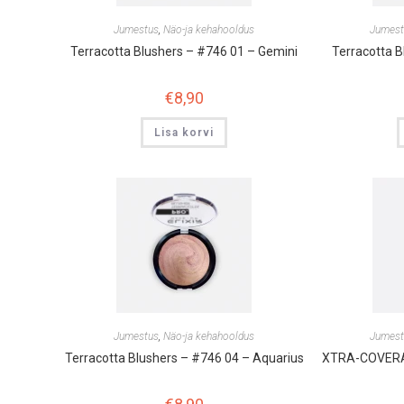
Jumestus
,
Näo-ja kehahooldus
Jumest
Terracotta Blushers – #746 01 – Gemini
Terracotta B
€
8,90
Lisa korvi
Jumestus
,
Näo-ja kehahooldus
Jumest
Terracotta Blushers – #746 04 – Aquarius
XTRA-COVERAG