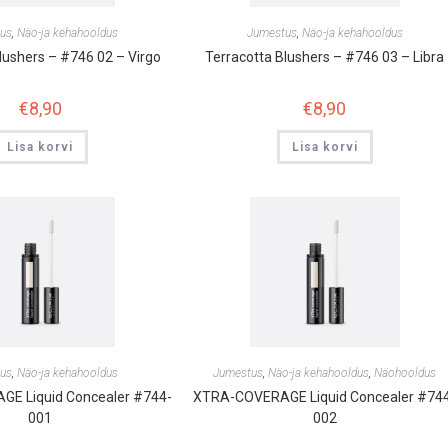
us
,
Näo-ja kehahooldus
Jumestus
,
Näo-ja kehahooldus
lushers – #746 02 – Virgo
Terracotta Blushers – #746 03 – Libra
€
8,90
€
8,90
Lisa korvi
Lisa korvi
us
,
Näo-ja kehahooldus
Jumestus
,
Näo-ja kehahooldus
,
Näohooldus
E Liquid Concealer #744-
XTRA-COVERAGE Liquid Concealer #74
001
002