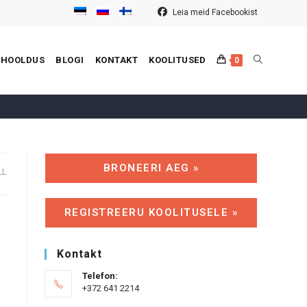
Leia meid Facebookist
TOGGLE
 HOOLDUS
BLOGI
KONTAKT
KOOLITUSED
0
WEBSITE
BRONEERI AEG »
LL
SEARCH
REGISTREERU KOOLITUSELE »
Kontakt
Telefon:
+372 641 2214