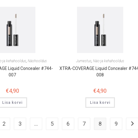
o-ja kehahooldus
,
Näohooldus
Jumestus
,
Näo-ja kehahooldus
E Liquid Concealer #744-
XTRA-COVERAGE Liquid Concealer #74
007
008
€
4,90
€
4,90
Lisa korvi
Lisa korvi
2
3
…
5
6
7
8
9