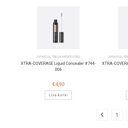
Jumestus
,
Näo-ja kehahooldus
Jumestus
,
Nä
XTRA-COVERAGE Liquid Concealer #744-
XTRA-COVERAG
006
€
4,90
Lisa korvi
1