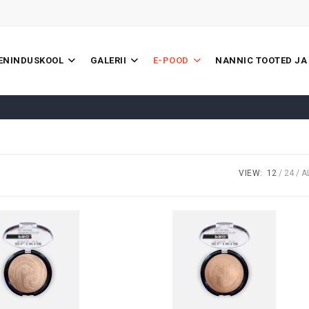
EENINDUSKOOL
GALERII
E-POOD
NANNIC TOOTED JA
VIEW:
12
24
A