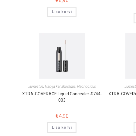
€
8,90
Lisa korvi
Jumestus
,
Näo-ja kehahooldus
,
Näohooldus
Jumest
XTRA-COVERAGE Liquid Concealer #744-
XTRA-COVERAG
003
€
4,90
Lisa korvi